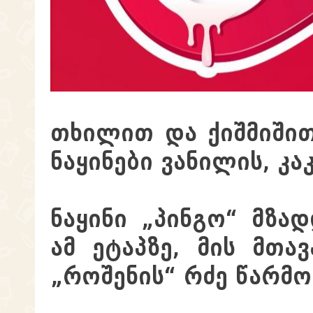
თხილით და ქიშმიშით
ნაყინები ვანილის, კა
ნაყინი „პინგო“ მზ
ამ ეტაპზე, მის მთა
„როშენის“ რძე წარმო